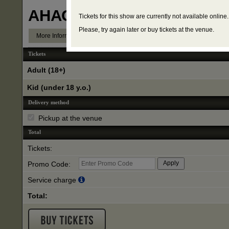
АНАСТАСИЯ ПОГОРЕЛО
Tickets for this show are currently not available online.
Please, try again later or buy tickets at the venue.
More Information
Tickets
Adult (18+)
Kid (under 18 y.o.)
Delivery method
Pickup at the venue
Total
Tickets:
Promo Code:
Service charge
Total: