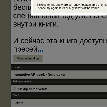
Tickets for this show are currently not available online.
бесплатное приложение –
Please, try again later or buy tickets at the venue.
специальный код уже напе
внутри книги.
И сейчас эта книга доступн
пресей
...
More Information
Tickets
Interactive AR-book «Nutcracker»
Delivery method
Pickup at the venue
Total
Tickets: