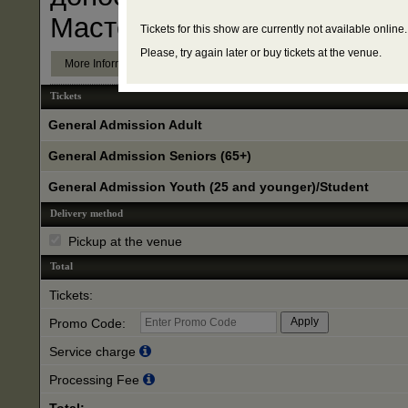
Масте
...
Tickets for this show are currently not available online.
Please, try again later or buy tickets at the venue.
More Information
Tickets
General Admission Adult
General Admission Seniors (65+)
General Admission Youth (25 and younger)/Student
Delivery method
Pickup at the venue
Total
Tickets:
Promo Code:
Service charge
Processing Fee