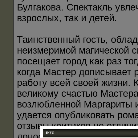
Булгакова. Спектакль увле
взрослых, так и детей.
Таинственный гость, обл
неизмеримой магической с
посещает город как раз тог
когда Мастер дописывает 
работу всей своей жизни. 
великому счастью Мастера
возлюбленной Маргариты 
удается опубликовать ром
отзывы критиков не отличи
INFO
доносов, и роман может ст