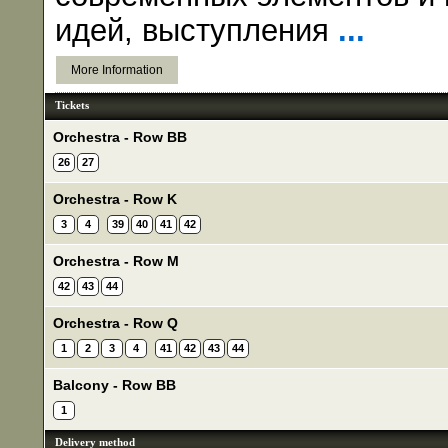
идей, выступления
...
More Information
Tickets
Orchestra - Row BB
26
27
Orchestra - Row K
3
4
39
40
41
42
Orchestra - Row M
42
43
44
Orchestra - Row Q
1
2
3
4
41
42
43
44
Balcony - Row BB
1
Delivery method