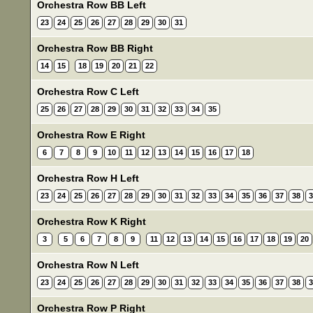
Orchestra Row BB Left
23
24
25
26
27
28
29
30
31
Orchestra Row BB Right
14
15
18
19
20
21
22
Orchestra Row C Left
25
26
27
28
29
30
31
32
33
34
35
Orchestra Row E Right
6
7
8
9
10
11
12
13
14
15
16
17
18
Orchestra Row H Left
23
24
25
26
27
28
29
30
31
32
33
34
35
36
37
38
3
Orchestra Row K Right
3
5
6
7
8
9
11
12
13
14
15
16
17
18
19
20
Orchestra Row N Left
23
24
25
26
27
28
29
30
31
32
33
34
35
36
37
38
3
Orchestra Row P Right