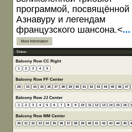
программой, посвящённой
Азнавуру и легендам
французского шансона.<
...
More Information
Tickets
Balcony Row CC Right
1
2
3
4
5
Balcony Row FF Center
28
33
34
35
36
37
38
39
40
41
42
43
44
45
46
47
Balcony Row JJ Center
1
2
3
4
5
6
7
8
9
10
11
12
13
14
15
16
1
Balcony Row MM Center
30
31
32
33
34
35
36
37
38
39
40
41
42
43
44
45
4