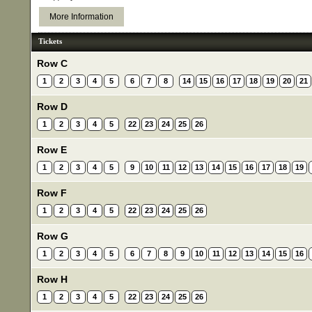
More Information
Tickets
Row C
1
2
3
4
5
6
7
8
14
15
16
17
18
19
20
21
Row D
1
2
3
4
5
22
23
24
25
26
Row E
1
2
3
4
5
9
10
11
12
13
14
15
16
17
18
19
Row F
1
2
3
4
5
22
23
24
25
26
Row G
1
2
3
4
5
6
7
8
9
10
11
12
13
14
15
16
Row H
1
2
3
4
5
22
23
24
25
26