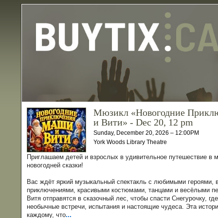
Мюзикл «Новогодние Прикл
и Вити» - Dec 20, 12 pm
Sunday, December 20, 2026 – 12:00PM
York Woods Library Theatre
Приглашаем детей и взрослых в удивительное путешествие в 
новогодней сказки!
Вас ждёт яркий музыкальный спектакль с любимыми героями,
приключениями, красивыми костюмами, танцами и весёлыми п
Витя отправятся в сказочный лес, чтобы спасти Снегурочку, гд
необычные встречи, испытания и настоящие чудеса. Эта истор
...
каждому, что