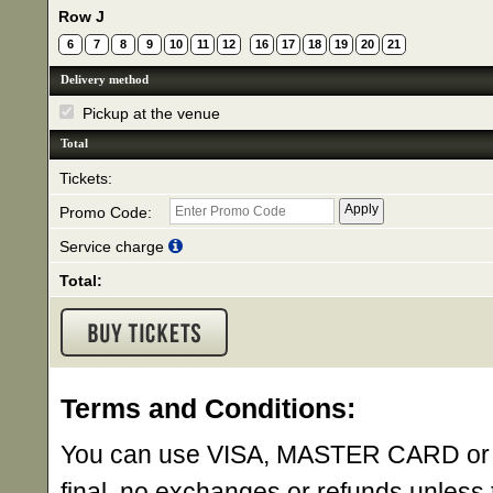
Row J
6
7
8
9
10
11
12
16
17
18
19
20
21
Delivery method
Pickup at the venue
Total
Tickets:
Promo Code:
Service charge
Total:
Terms and Conditions:
You can use VISA, MASTER CARD or AME
final, no exchanges or refunds unless 